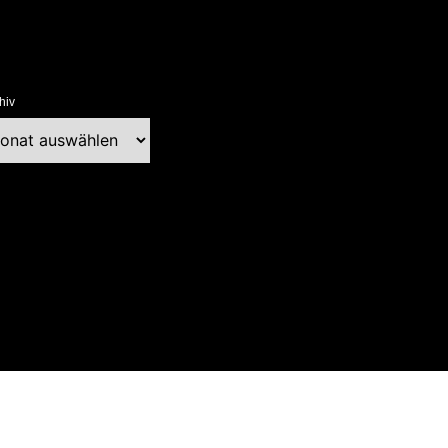
hiv
chiv
ext Blog