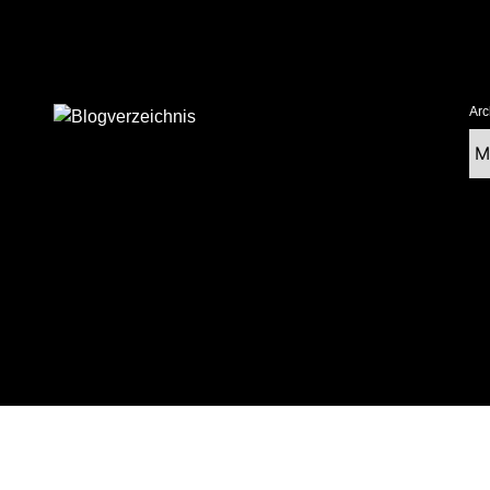
Arc
Ar
tolz präsentiert von WordPress
|
postmagthemes.com
|
Theme-Details
|
Cont