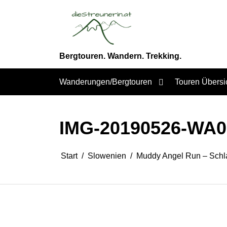
Zum
Inhalt
springen
Bergtouren. Wandern. Trekking.
Wanderungen/Bergtouren
Touren Übersi
IMG-20190526-WA0
Start
Slowenien
Muddy Angel Run – Schl