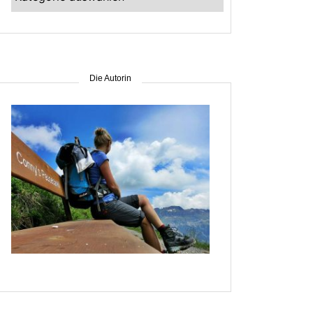
–
suche
nach
Gebiet
Die Autorin