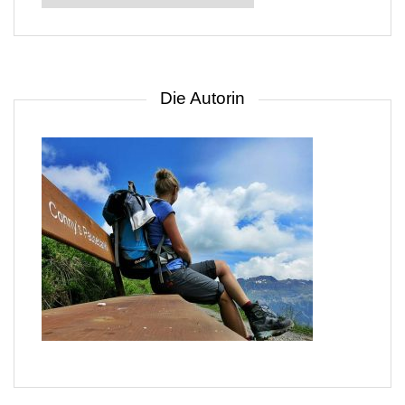
nach
Gebiet
Die Autorin