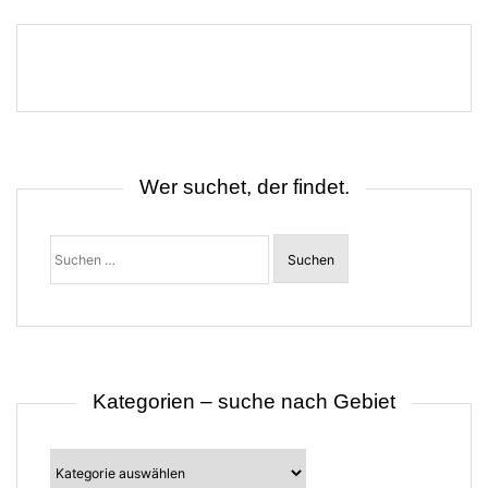
e
i
t
r
a
g
s
n
a
v
i
Wer suchet, der findet.
g
a
t
Suchen
i
nach:
o
n
Kategorien – suche nach Gebiet
Kategorien
–
suche