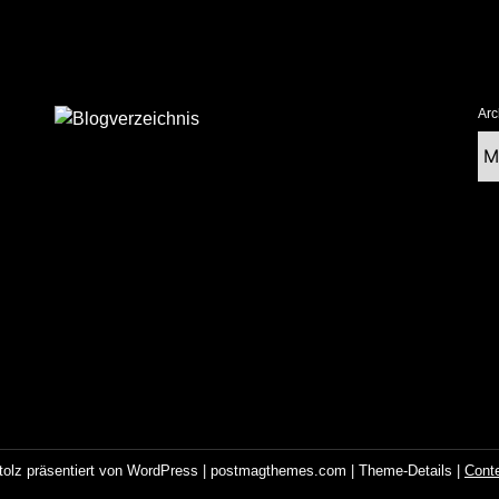
Arc
Ar
tolz präsentiert von WordPress
|
postmagthemes.com
|
Theme-Details
|
Cont