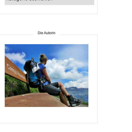
–
suche
nach
Gebiet
Die Autorin