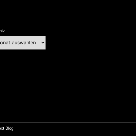
hiv
chiv
ext Blog