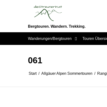
Zum
Inhalt
springen
Bergtouren. Wandern. Trekking.
Wanderungen/Bergtouren
Touren Übersi
061
Start
Allgäuer Alpen Sommertouren
Rang