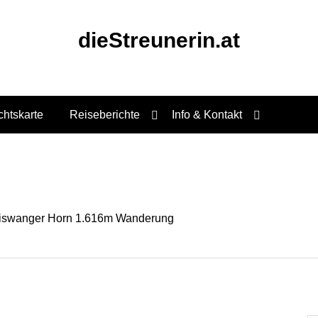
dieStreunerin.at
chtskarte
Reiseberichte
Info & Kontakt
iswanger Horn 1.616m Wanderung