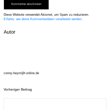
Diese Website verwendet Akismet, um Spam zu reduzieren.
Erfahre, wie deine Kommentardaten verarbeitet werden.
Autor
conny-heym@t-online.de
Vorheriger Beitrag
B
e
i
t
r
a