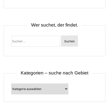
g
s
n
a
v
i
Wer suchet, der findet.
g
a
t
Suchen
i
nach:
o
n
Kategorien – suche nach Gebiet
Kategorien
–
suche
nach
Gebiet