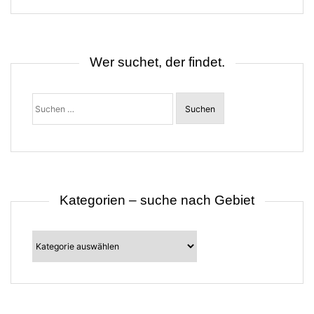
n
a
v
i
g
Wer suchet, der findet.
a
t
i
o
Suchen
n
nach:
Kategorien – suche nach Gebiet
Kategorien
–
suche
nach
Gebiet