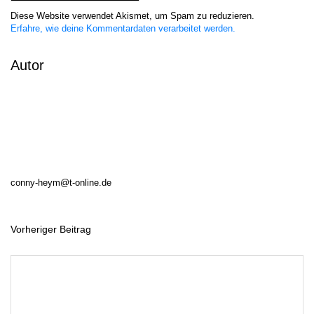
Diese Website verwendet Akismet, um Spam zu reduzieren.
Erfahre, wie deine Kommentardaten verarbeitet werden.
Autor
conny-heym@t-online.de
Vorheriger Beitrag
B
e
i
t
r
a
g
s