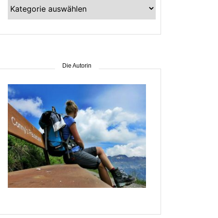
Kategorien
–
suche
nach
Gebiet
Die Autorin