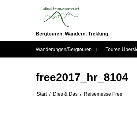
Zum
Inhalt
springen
Bergtouren. Wandern. Trekking.
Wanderungen/Bergtouren
Touren Übersi
free2017_hr_8104
Start
Dies & Das
Reisemesse Free