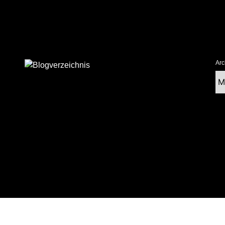
Arc
Ar
tolz präsentiert von WordPress
|
postmagthemes.com
|
Theme-Details
|
Cont