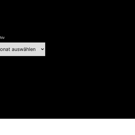
hiv
chiv
ext Blog