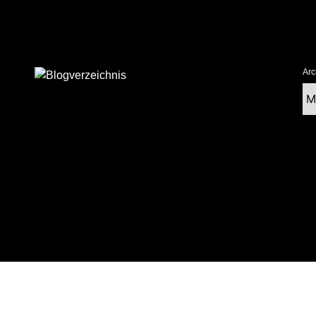
Arc
Ar
tolz präsentiert von WordPress
|
postmagthemes.com
|
Theme-Details
|
Cont