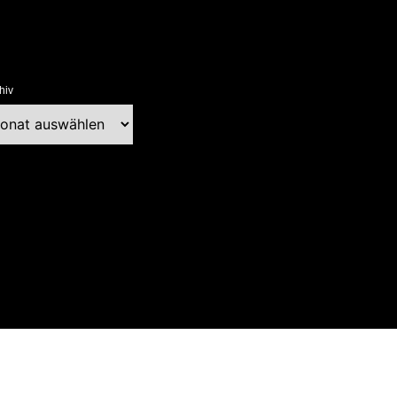
hiv
chiv
ext Blog