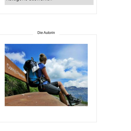
–
suche
nach
Gebiet
Die Autorin