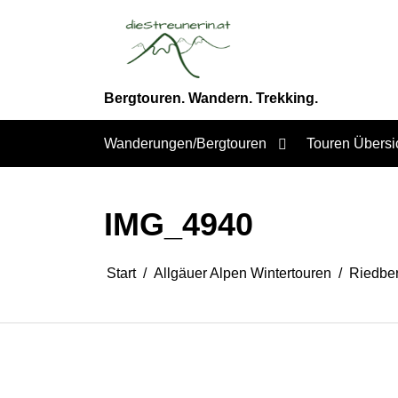
Zum
Inhalt
springen
Bergtouren. Wandern. Trekking.
Wanderungen/Bergtouren
Touren Übersi
IMG_4940
Start
Allgäuer Alpen Wintertouren
Riedber