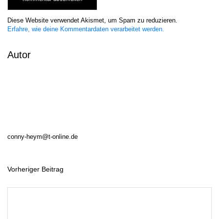
Diese Website verwendet Akismet, um Spam zu reduzieren.
Erfahre, wie deine Kommentardaten verarbeitet werden.
Autor
conny-heym@t-online.de
Vorheriger Beitrag
B
e
i
t
r
a
g