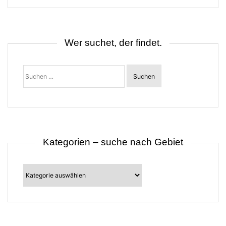
s
n
a
v
i
Wer suchet, der findet.
g
a
t
Suchen
i
nach:
o
n
Kategorien – suche nach Gebiet
Kategorien
–
suche
nach
Gebiet