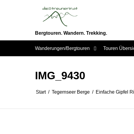
Zum
Inhalt
springen
Bergtouren. Wandern. Trekking.
Wanderungen/Bergtouren
Touren Übersi
IMG_9430
Start
Tegernseer Berge
Einfache Gipfel R