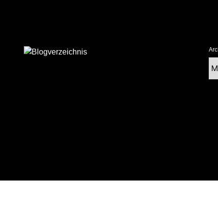
Arc
Ar
tolz präsentiert von WordPress
|
postmagthemes.com
|
Theme-Details
|
Cont