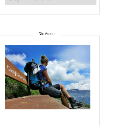
–
suche
nach
Gebiet
Die Autorin