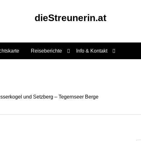
dieStreunerin.at
chtskarte
Reiseberichte
Info & Kontakt
isserkogel und Setzberg – Tegernseer Berge