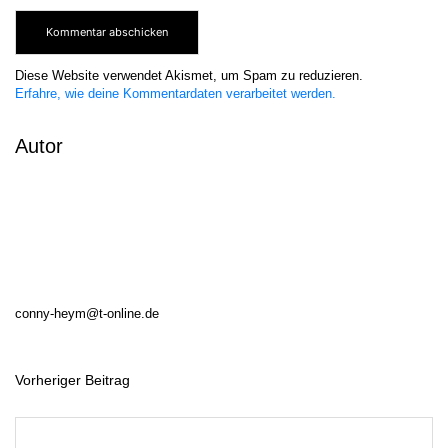
Diese Website verwendet Akismet, um Spam zu reduzieren.
Erfahre, wie deine Kommentardaten verarbeitet werden.
Autor
conny-heym@t-online.de
Vorheriger Beitrag
B
e
i
t
r