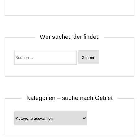
a
g
s
n
a
v
i
Wer suchet, der findet.
g
a
t
Suchen
i
nach:
o
n
Kategorien – suche nach Gebiet
Kategorien
–
suche
nach
Gebiet