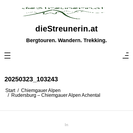
Zum
Inhalt
springen
dieStreunerin.at
Bergtouren. Wandern. Trekking.
20250323_103243
Start
Chiemgauer Alpen
Rudersburg – Chiemgauer Alpen Achental
In