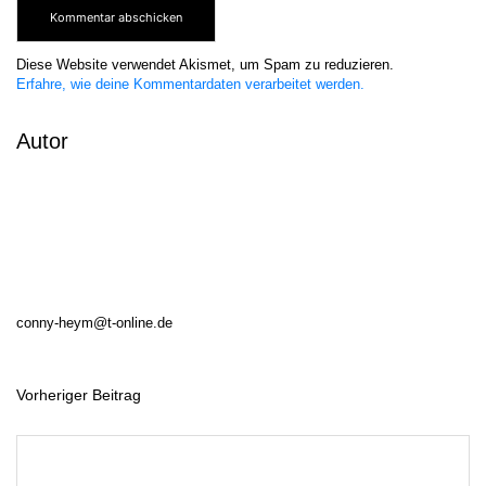
Diese Website verwendet Akismet, um Spam zu reduzieren.
Erfahre, wie deine Kommentardaten verarbeitet werden.
Autor
conny-heym@t-online.de
Vorheriger Beitrag
B
e
i
t
r
a