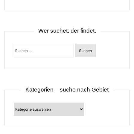
g
s
n
a
v
i
Wer suchet, der findet.
g
a
t
Suchen
i
nach:
o
n
Kategorien – suche nach Gebiet
Kategorien
–
suche
nach
Gebiet