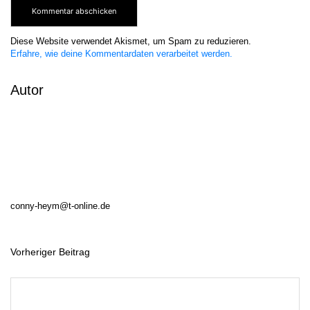
Diese Website verwendet Akismet, um Spam zu reduzieren.
Erfahre, wie deine Kommentardaten verarbeitet werden.
Autor
conny-heym@t-online.de
Vorheriger Beitrag
B
e
i
t
r
a