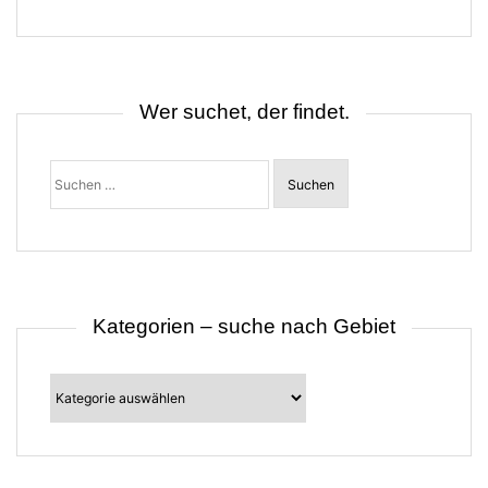
g
s
n
a
v
i
Wer suchet, der findet.
g
a
t
Suchen
i
nach:
o
n
Kategorien – suche nach Gebiet
Kategorien
–
suche
nach
Gebiet