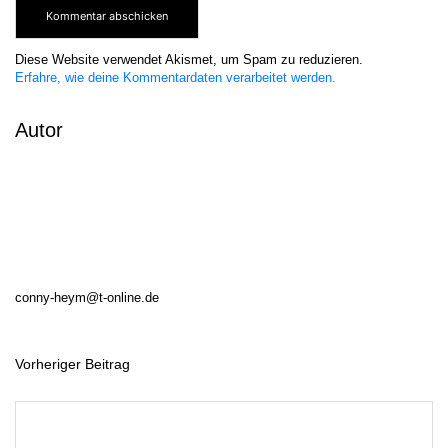
Diese Website verwendet Akismet, um Spam zu reduzieren.
Erfahre, wie deine Kommentardaten verarbeitet werden.
Autor
conny-heym@t-online.de
Vorheriger Beitrag
B
e
i
t
r
a