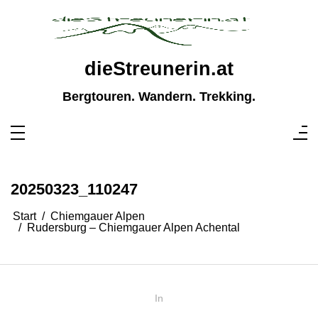
Zum
Inhalt
springen
dieStreunerin.at
Bergtouren. Wandern. Trekking.
20250323_110247
Start
Chiemgauer Alpen
Rudersburg – Chiemgauer Alpen Achental
In