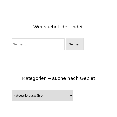
g
s
n
a
v
i
Wer suchet, der findet.
g
a
t
Suchen
i
nach:
o
n
Kategorien – suche nach Gebiet
Kategorien
–
suche
nach
Gebiet