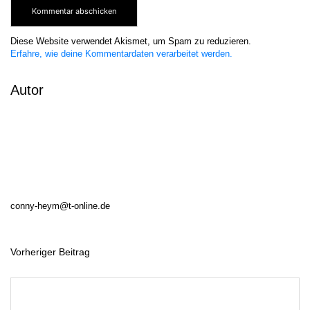
Diese Website verwendet Akismet, um Spam zu reduzieren.
Erfahre, wie deine Kommentardaten verarbeitet werden.
Autor
conny-heym@t-online.de
Vorheriger Beitrag
B
e
i
t
r
a