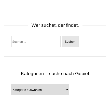
g
s
n
a
v
i
Wer suchet, der findet.
g
a
t
Suchen
i
nach:
o
n
Kategorien – suche nach Gebiet
Kategorien
–
suche
nach
Gebiet