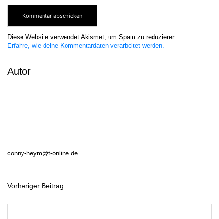
Diese Website verwendet Akismet, um Spam zu reduzieren.
Erfahre, wie deine Kommentardaten verarbeitet werden.
Autor
conny-heym@t-online.de
Vorheriger Beitrag
B
e
i
t
r