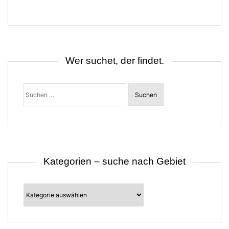
a
g
s
n
a
v
i
Wer suchet, der findet.
g
a
t
Suchen
i
nach:
o
n
Kategorien – suche nach Gebiet
Kategorien
–
suche
nach
Gebiet