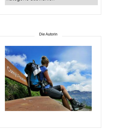
–
suche
nach
Gebiet
Die Autorin