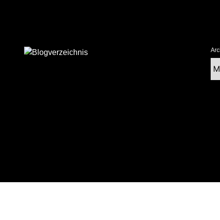
Arc
Ar
tolz präsentiert von WordPress
|
postmagthemes.com
|
Theme-Details
|
Cont