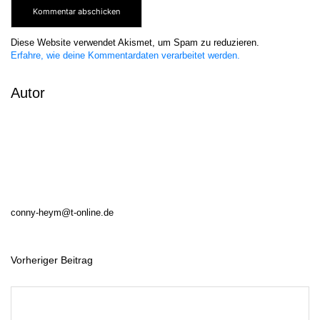
Diese Website verwendet Akismet, um Spam zu reduzieren.
Erfahre, wie deine Kommentardaten verarbeitet werden.
Autor
conny-heym@t-online.de
Vorheriger Beitrag
B
e
i
t
r
a