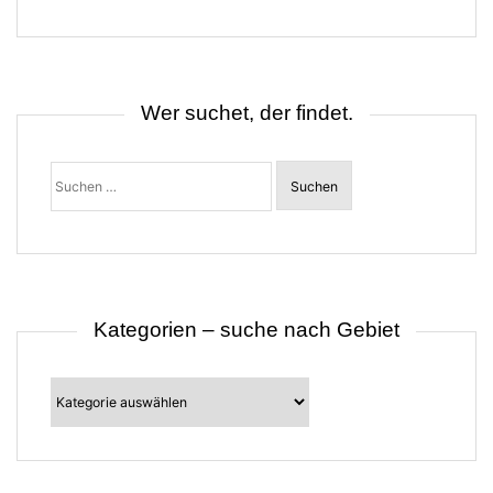
g
s
n
a
v
i
Wer suchet, der findet.
g
a
t
Suchen
i
nach:
o
n
Kategorien – suche nach Gebiet
Kategorien
–
suche
nach
Gebiet