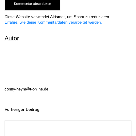
Diese Website verwendet Akismet, um Spam zu reduzieren.
Erfahre, wie deine Kommentardaten verarbeitet werden.
Autor
conny-heym@t-online.de
Vorheriger Beitrag
B
e
i
t
r
a