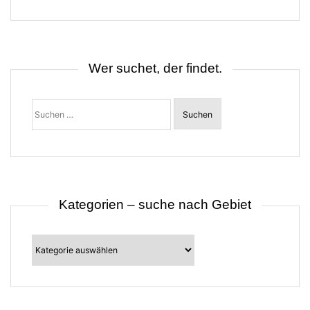
g
s
n
a
v
i
Wer suchet, der findet.
g
a
t
Suchen
i
nach:
o
n
Kategorien – suche nach Gebiet
Kategorien
–
suche
nach
Gebiet