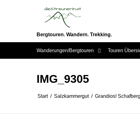
Zum
Inhalt
springen
Bergtouren. Wandern. Trekking.
Wanderungen/Bergtouren
Touren Übersi
IMG_9305
Start
Salzkammergut
Grandios! Schafber