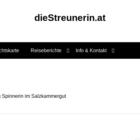
dieStreunerin.at
chtskarte
Reiseberichte
Info & Kontakt
g Spinnerin im Salzkammergut