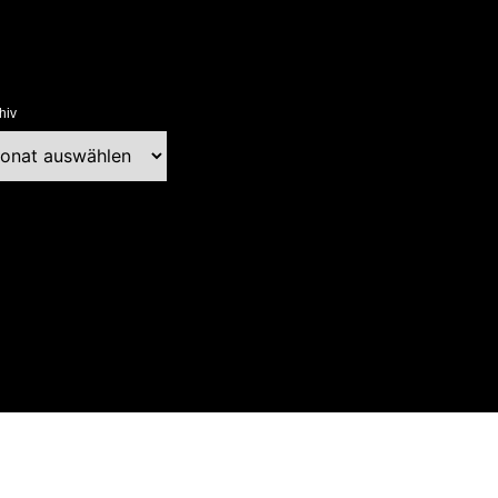
hiv
chiv
ext Blog