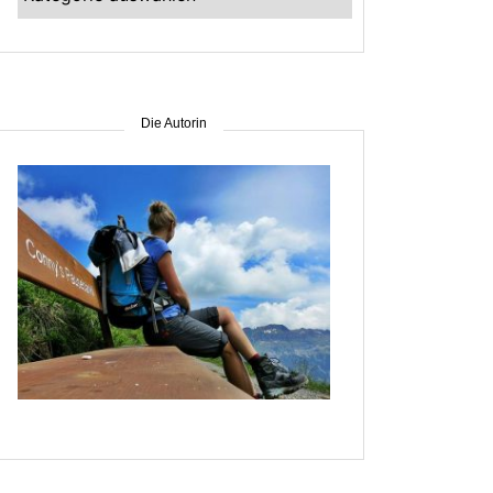
–
suche
nach
Gebiet
Die Autorin