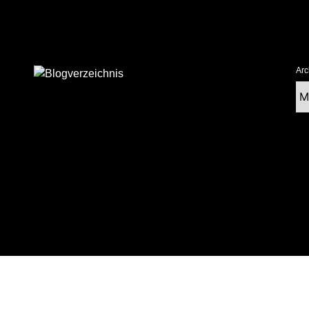
Arc
Ar
tolz präsentiert von WordPress
|
postmagthemes.com
|
Theme-Details
|
Cont