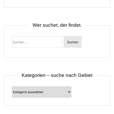
g
s
n
a
v
i
Wer suchet, der findet.
g
a
t
Suchen
i
nach:
o
n
Kategorien – suche nach Gebiet
Kategorien
–
suche
nach
Gebiet