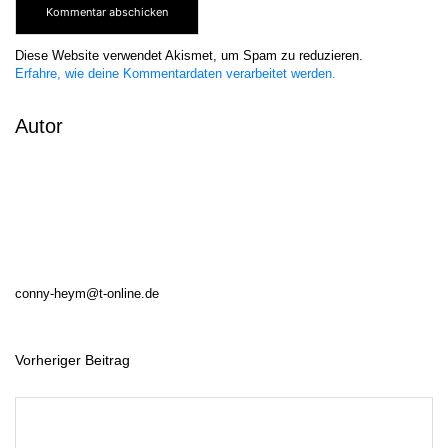
Diese Website verwendet Akismet, um Spam zu reduzieren.
Erfahre, wie deine Kommentardaten verarbeitet werden.
Autor
conny-heym@t-online.de
Vorheriger Beitrag
B
e
i
t
r
a