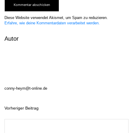
Diese Website verwendet Akismet, um Spam zu reduzieren.
Erfahre, wie deine Kommentardaten verarbeitet werden.
Autor
conny-heym@t-online.de
Vorheriger Beitrag
B
e
i
t
r
a