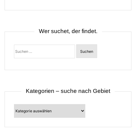
g
s
n
a
v
i
Wer suchet, der findet.
g
a
t
Suchen
i
nach:
o
n
Kategorien – suche nach Gebiet
Kategorien
–
suche
nach
Gebiet