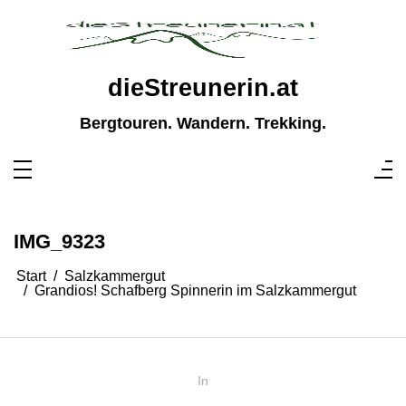
Zum
Inhalt
springen
dieStreunerin.at
Bergtouren. Wandern. Trekking.
IMG_9323
Start
Salzkammergut
Grandios! Schafberg Spinnerin im Salzkammergut
In