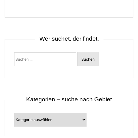
g
s
n
a
v
i
g
Wer suchet, der findet.
a
t
i
o
Suchen
n
nach:
Kategorien – suche nach Gebiet
Kategorien
–
suche
nach
Gebiet