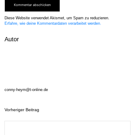
Diese Website verwendet Akismet, um Spam zu reduzieren.
Erfahre, wie deine Kommentardaten verarbeitet werden.
Autor
conny-heym@t-online.de
Vorheriger Beitrag
B
e
i
t
r
a