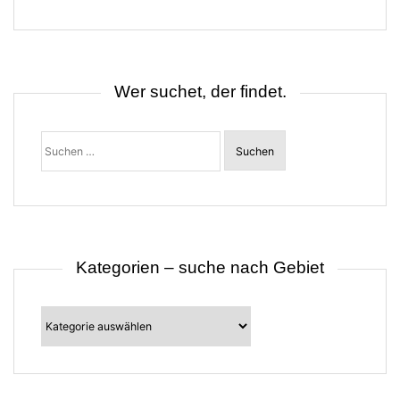
g
s
n
a
v
i
Wer suchet, der findet.
g
a
t
Suchen
i
nach:
o
n
Kategorien – suche nach Gebiet
Kategorien
–
suche
nach
Gebiet