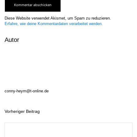
Diese Website verwendet Akismet, um Spam zu reduzieren.
Erfahre, wie deine Kommentardaten verarbeitet werden.
Autor
conny-heym@t-online.de
Vorheriger Beitrag
B
e
i
t
r
a