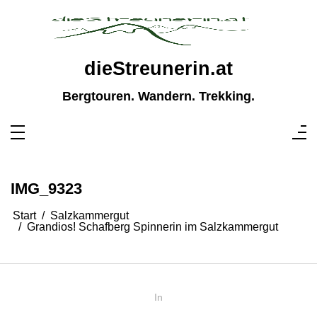
Zum
Inhalt
springen
dieStreunerin.at
Bergtouren. Wandern. Trekking.
IMG_9323
Start
Salzkammergut
Grandios! Schafberg Spinnerin im Salzkammergut
In