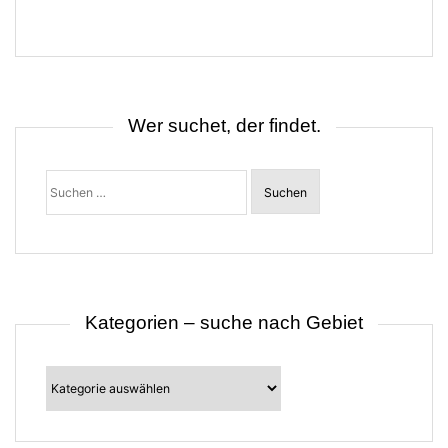
g
s
n
a
v
i
g
Wer suchet, der findet.
a
t
i
o
Suchen
n
nach:
Kategorien – suche nach Gebiet
Kategorien
–
suche
nach
Gebiet