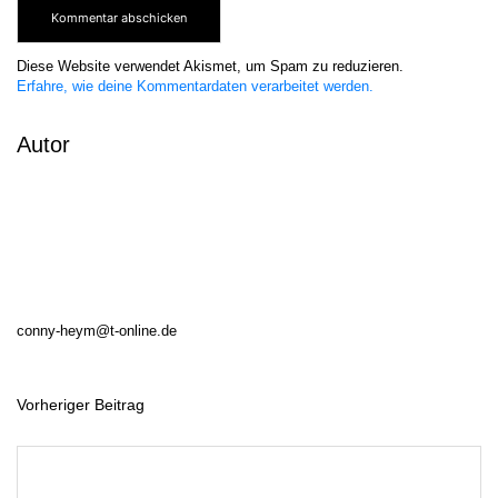
Diese Website verwendet Akismet, um Spam zu reduzieren.
Erfahre, wie deine Kommentardaten verarbeitet werden.
Autor
conny-heym@t-online.de
Vorheriger Beitrag
B
e
i
t
r
a