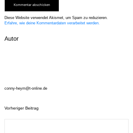
Diese Website verwendet Akismet, um Spam zu reduzieren.
Erfahre, wie deine Kommentardaten verarbeitet werden.
Autor
conny-heym@t-online.de
Vorheriger Beitrag
B
e
i
t
r
a