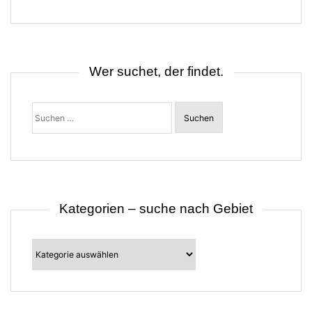
g
s
n
a
v
i
Wer suchet, der findet.
g
a
t
Suchen
i
nach:
o
n
Kategorien – suche nach Gebiet
Kategorien
–
suche
nach
Gebiet