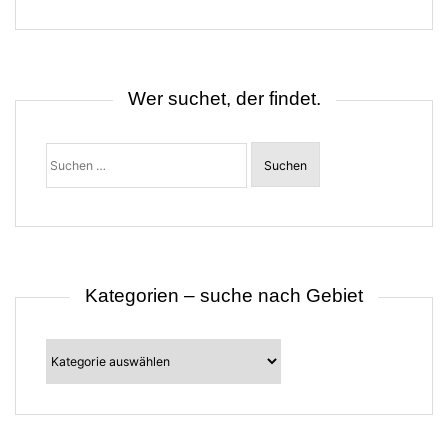
g
s
n
a
v
i
Wer suchet, der findet.
g
a
t
Suchen
i
nach:
o
n
Kategorien – suche nach Gebiet
Kategorien
–
suche
nach
Gebiet