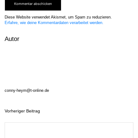
Diese Website verwendet Akismet, um Spam zu reduzieren.
Erfahre, wie deine Kommentardaten verarbeitet werden.
Autor
conny-heym@t-online.de
Vorheriger Beitrag
B
e
i
t
r
a