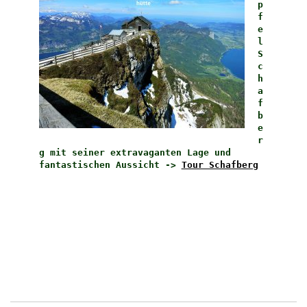
p
f
e
l
S
c
h
a
f
b
e
r
g mit seiner extravaganten Lage und
fantastischen Aussicht ->
Tour Schafberg