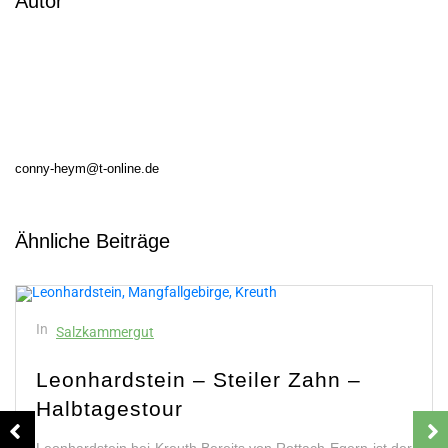
Autor
conny-heym@t-online.de
Ähnliche Beiträge
In
Salzkammergut
Grandios! Schafberg Spinnerin im
Salzkammergut
Aussichtsreichste Berge im Salzkammergut – Gipfel