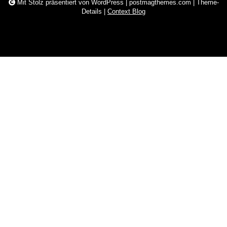
Mit Stolz präsentiert von WordPress
|
postmagthemes.com
|
Theme-
Details
|
Context Blog