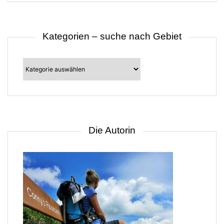
Kategorien – suche nach Gebiet
Kategorien
–
suche
nach
Gebiet
Die Autorin