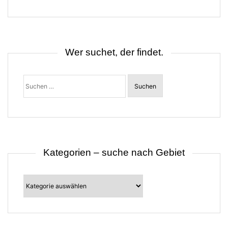
g
s
n
a
v
i
Wer suchet, der findet.
g
a
t
Suchen
i
nach:
o
n
Kategorien – suche nach Gebiet
Kategorien
–
suche
nach
Gebiet