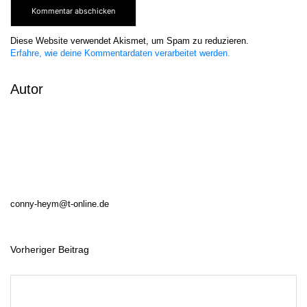
Diese Website verwendet Akismet, um Spam zu reduzieren.
Erfahre, wie deine Kommentardaten verarbeitet werden.
Autor
conny-heym@t-online.de
Vorheriger Beitrag
B
e
i
t
r
a