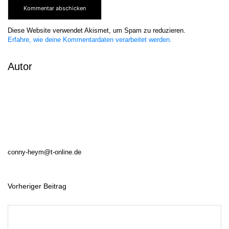
Diese Website verwendet Akismet, um Spam zu reduzieren.
Erfahre, wie deine Kommentardaten verarbeitet werden.
Autor
conny-heym@t-online.de
Vorheriger Beitrag
B
e
i
t
r
a