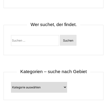
g
s
n
a
v
i
Wer suchet, der findet.
g
a
t
Suchen
i
nach:
o
n
Kategorien – suche nach Gebiet
Kategorien
–
suche
nach
Gebiet