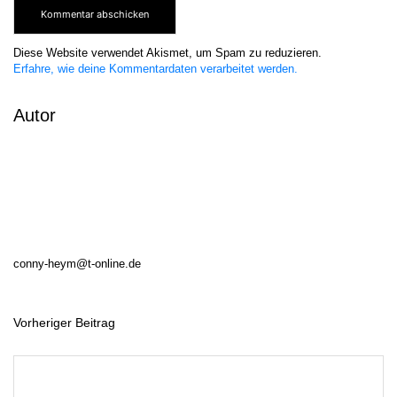
Diese Website verwendet Akismet, um Spam zu reduzieren.
Erfahre, wie deine Kommentardaten verarbeitet werden.
Autor
conny-heym@t-online.de
Vorheriger Beitrag
B
e
i
t
r
a