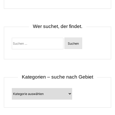
g
s
n
a
v
i
Wer suchet, der findet.
g
a
t
Suchen
i
nach:
o
n
Kategorien – suche nach Gebiet
Kategorien
–
suche
nach
Gebiet