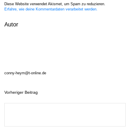
Diese Website verwendet Akismet, um Spam zu reduzieren.
Erfahre, wie deine Kommentardaten verarbeitet werden.
Autor
conny-heym@t-online.de
Vorheriger Beitrag
B
e
i
t
r
a
g
s
n