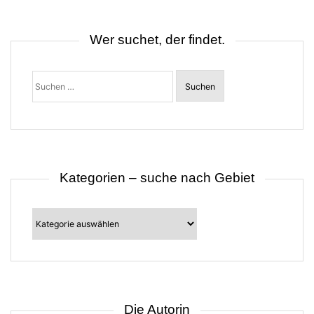
a
v
i
Wer suchet, der findet.
g
a
t
Suchen
i
nach:
o
n
Kategorien – suche nach Gebiet
Kategorien
–
suche
nach
Gebiet
Die Autorin