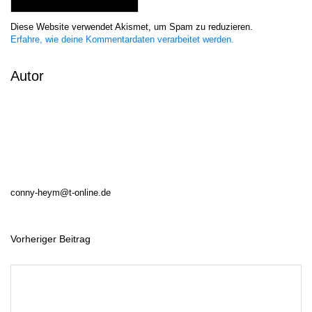
Diese Website verwendet Akismet, um Spam zu reduzieren.
Erfahre, wie deine Kommentardaten verarbeitet werden.
Autor
conny-heym@t-online.de
Vorheriger Beitrag
B
e
i
t
r
a
g