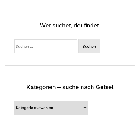
s
n
a
v
i
Wer suchet, der findet.
g
a
t
Suchen
i
nach:
o
n
Kategorien – suche nach Gebiet
Kategorien
–
suche
nach
Gebiet