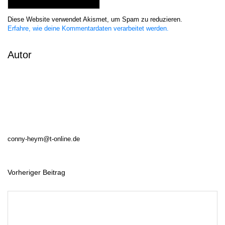
Diese Website verwendet Akismet, um Spam zu reduzieren.
Erfahre, wie deine Kommentardaten verarbeitet werden.
Autor
conny-heym@t-online.de
Vorheriger Beitrag
B
e
i
t
r
a
g