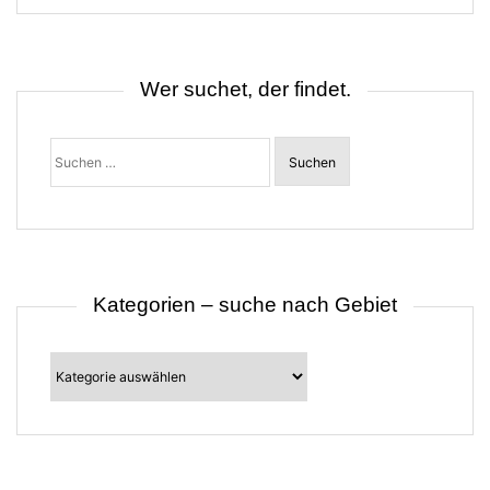
s
n
a
v
i
Wer suchet, der findet.
g
a
t
Suchen
i
nach:
o
n
Kategorien – suche nach Gebiet
Kategorien
–
suche
nach
Gebiet