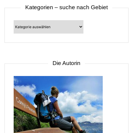
Kategorien – suche nach Gebiet
Kategorien
–
suche
nach
Gebiet
Die Autorin