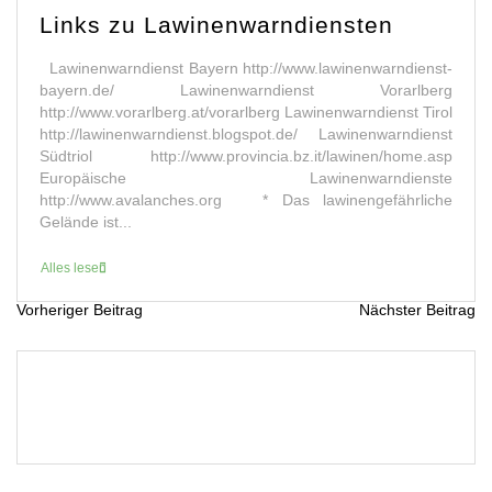
Links zu Lawinenwarndiensten
Lawinenwarndienst Bayern http://www.lawinenwarndienst-
bayern.de/ Lawinenwarndienst Vorarlberg
http://www.vorarlberg.at/vorarlberg Lawinenwarndienst Tirol
http://lawinenwarndienst.blogspot.de/ Lawinenwarndienst
Südtriol http://www.provincia.bz.it/lawinen/home.asp
Europäische Lawinenwarndienste
http://www.avalanches.org * Das lawinengefährliche
Gelände ist...
Alles lesen
Vorheriger Beitrag
Nächster Beitrag
B
e
i
t
r
a
g
s
n
a
v