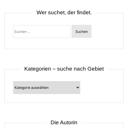
i
g
Wer suchet, der findet.
a
t
i
o
Suchen
n
nach:
Kategorien – suche nach Gebiet
Kategorien
–
suche
nach
Gebiet
Die Autorin