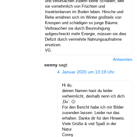
und verursachen zudem keine Schäden, weil
sie vornehmlich von Früchten und
Insektenlarven im Boden leben. Hirsche und
Rehe ernähren sich im Winter großteils von
Knospen und schädigen so junge Bäume.
Verbrauchen sie durch Beunruhigung
aufgeschreckt mehr Energie, müssen sie dies
Defizit durch vermehrte Nahrungsaufnahme
ersetzen.
VG
Antworten
conny
sagt:
4. Januar 2020 um 13:19 Uhr
Hi du,
deinen Namen hast du leider
verheimlicht, deshalb nenn ich dich
‚Du‘. 🙂
Für den Bericht habe ich mir Bilder
zusenden lassen. Leider nur das
erhalten. Danke dir für den Hinweis.
Viele Grüße & viel Spaß in der
Natur.
Conny