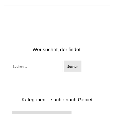
e
i
t
r
a
g
s
n
a
v
i
g
Wer suchet, der findet.
a
t
i
o
Suchen
n
nach:
Kategorien – suche nach Gebiet
Kategorien