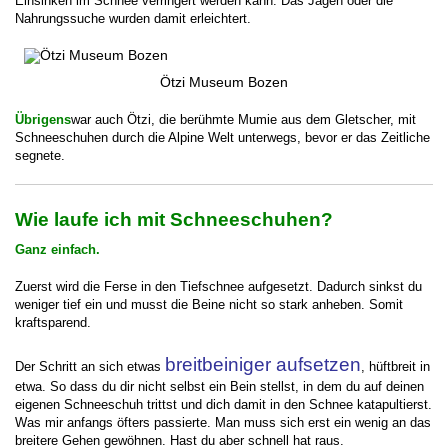
Einsinken im Schnee verringert werden kann. Das Jagen oder die
Nahrungssuche wurden damit erleichtert.
Ötzi Museum Bozen
Übrigens
war auch Ötzi, die berühmte Mumie aus dem Gletscher, mit
Schneeschuhen durch die Alpine Welt unterwegs, bevor er das Zeitliche
segnete.
Wie laufe ich mit Schneeschuhen?
Ganz einfach.
Zuerst wird die Ferse in den Tiefschnee aufgesetzt. Dadurch sinkst du
weniger tief ein und musst die Beine nicht so stark anheben.
Somit
kraftsparend.
breitbeiniger aufsetzen
Der Schritt an sich etwas
, hüftbreit in
etwa. So dass du dir nicht selbst ein Bein stellst, in dem du auf deinen
eigenen Schneeschuh trittst und dich damit in den Schnee katapultierst.
Was mir anfangs öfters passierte. Man muss sich erst ein wenig an das
breitere Gehen gewöhnen. Hast du aber schnell hat raus.