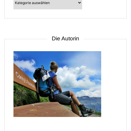
–
suche
nach
Gebiet
Die Autorin