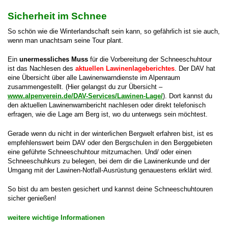
Sicherheit im Schnee
So schön wie die Winterlandschaft sein kann, so gefährlich ist sie auch,
wenn man unachtsam seine Tour plant.
Ein
unermessliches Muss
für die Vorbereitung der Schneeschuhtour
ist das Nachlesen des
aktuellen Lawinenlageberichtes
. Der DAV hat
eine Übersicht über alle Lawinenwarndienste im Alpenraum
zusammengestellt. (Hier gelangst du zur Übersicht –
www.alpenverein.de/DAV-Services/Lawinen-Lage/
). Dort kannst du
den aktuellen Lawinenwarnbericht nachlesen oder direkt telefonisch
erfragen, wie die Lage am Berg ist, wo du unterwegs sein möchtest.
Gerade wenn du nicht in der winterlichen Bergwelt erfahren bist, ist es
empfehlenswert beim DAV oder den Bergschulen in den Berggebieten
eine geführte Schneeschuhtour mitzumachen.
Und/ oder einen
Schneeschuhkurs zu belegen, bei dem dir die Lawinenkunde und der
Umgang mit der Lawinen-Notfall-Ausrüstung genauestens erklärt wird.
So bist du am besten gesichert und kannst deine Schneeschuhtouren
sicher genießen!
weitere wichtige Informationen