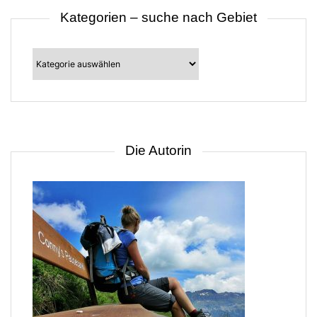
Kategorien – suche nach Gebiet
Kategorien
–
suche
nach
Gebiet
Die Autorin