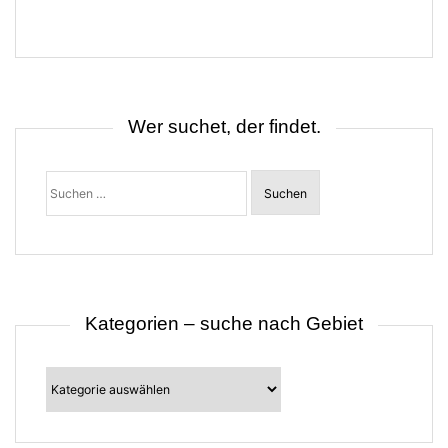
r
a
g
s
n
a
v
i
Wer suchet, der findet.
g
a
t
Suchen
i
nach:
o
n
Kategorien – suche nach Gebiet
Kategorien
–
suche
nach
Gebiet