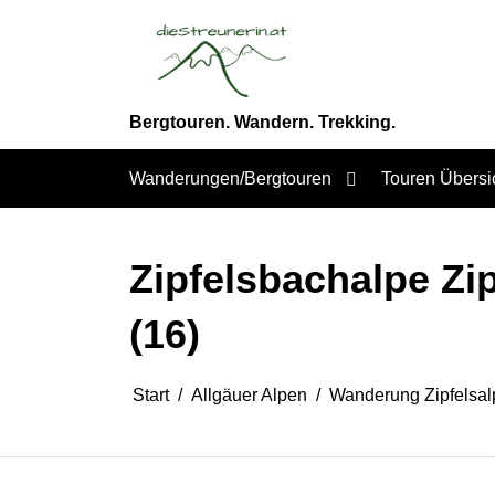
Zum
Inhalt
springen
Bergtouren. Wandern. Trekking.
Wanderungen/Bergtouren
Touren Übersi
Zipfelsbachalpe Zip
(16)
Start
Allgäuer Alpen
Wanderung Zipfelsalp