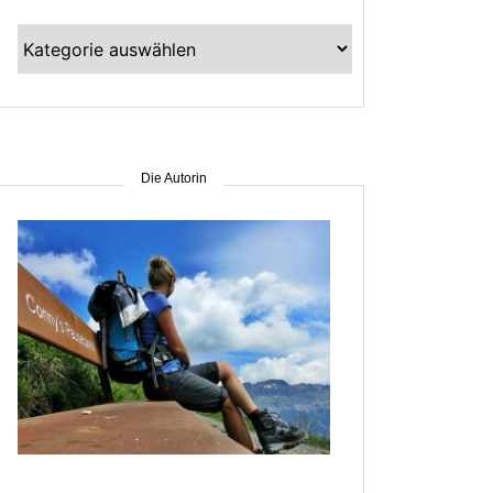
Kategorien
–
suche
nach
Gebiet
Die Autorin