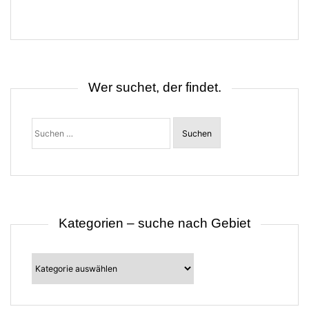
r
a
g
s
n
a
v
i
Wer suchet, der findet.
g
a
t
Suchen
i
nach:
o
n
Kategorien – suche nach Gebiet
Kategorien
–
suche
nach
Gebiet