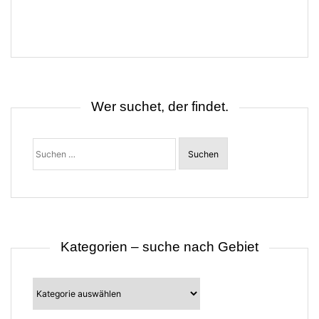
r
a
g
s
n
a
v
i
g
Wer suchet, der findet.
a
t
i
o
Suchen
n
nach:
Kategorien – suche nach Gebiet
Kategorien
–
suche
nach