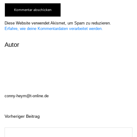
Diese Website verwendet Akismet, um Spam zu reduzieren.
Erfahre, wie deine Kommentardaten verarbeitet werden.
Autor
conny-heym@t-online.de
Vorheriger Beitrag
B
e
i
t
r