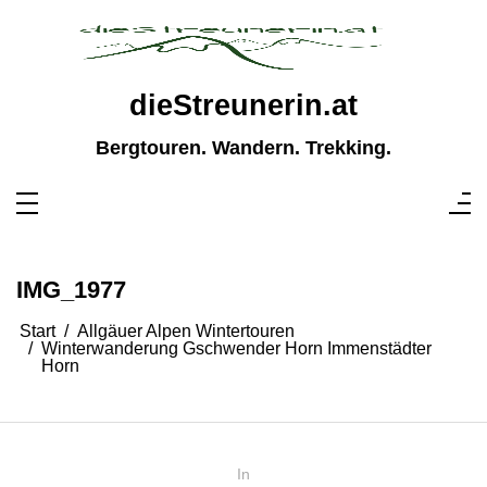
Zum
Inhalt
springen
dieStreunerin.at
Bergtouren. Wandern. Trekking.
IMG_1977
Start
Allgäuer Alpen Wintertouren
Winterwanderung Gschwender Horn Immenstädter
Horn
In