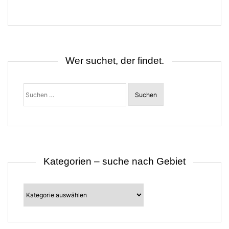
a
g
s
n
a
v
i
Wer suchet, der findet.
g
a
t
Suchen
i
nach:
o
n
Kategorien – suche nach Gebiet
Kategorien
–
suche
nach
Gebiet