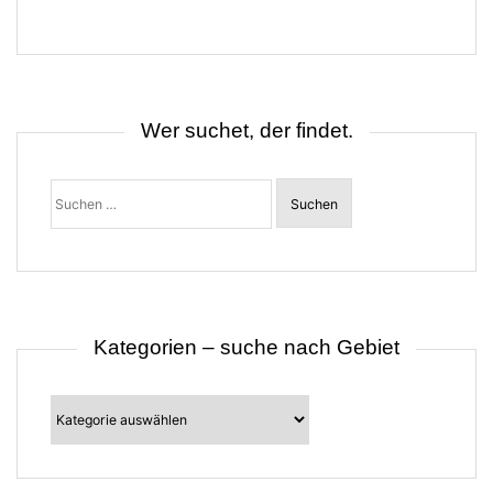
a
g
s
n
a
v
i
Wer suchet, der findet.
g
a
t
Suchen
i
nach:
o
n
Kategorien – suche nach Gebiet
Kategorien
–
suche
nach
Gebiet