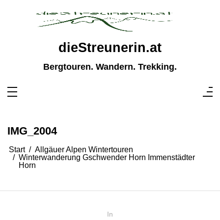
Zum
Inhalt
springen
dieStreunerin.at
Bergtouren. Wandern. Trekking.
IMG_2004
Start
Allgäuer Alpen Wintertouren
Winterwanderung Gschwender Horn Immenstädter
Horn
In