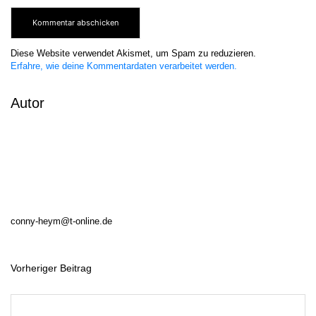
Diese Website verwendet Akismet, um Spam zu reduzieren.
Erfahre, wie deine Kommentardaten verarbeitet werden.
Autor
conny-heym@t-online.de
Vorheriger Beitrag
B
e
i
t
r