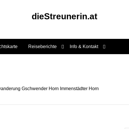
dieStreunerin.at
chtskarte
Reiseberichte
Info & Kontakt
wanderung Gschwender Horn Immenstädter Horn