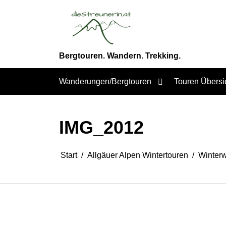
Zum
Inhalt
springen
Bergtouren. Wandern. Trekking.
Wanderungen/Bergtouren
Touren Übersi
IMG_2012
Start
Allgäuer Alpen Wintertouren
Winter