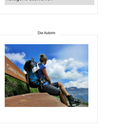
–
suche
nach
Gebiet
Die Autorin