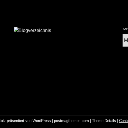
Arc
Ar
tolz präsentiert von WordPress
|
postmagthemes.com
|
Theme-Details
|
Cont