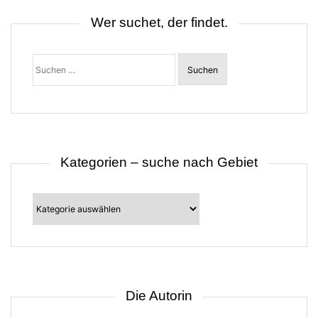
Wer suchet, der findet.
Suchen
nach:
Kategorien – suche nach Gebiet
Kategorien
–
suche
nach
Gebiet
Die Autorin