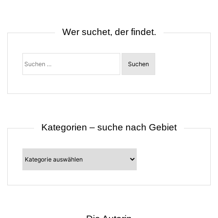
n
a
v
i
Wer suchet, der findet.
g
a
t
Suchen
i
nach:
o
n
Kategorien – suche nach Gebiet
Kategorien
–
suche
nach
Gebiet