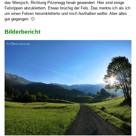
das Wiesjoch, Richtung Pitzenegg hinab gewandert. Hier sind einige
Felsrippen abzuklettern. Etwas brüchig der Fels. Das merkte ich als ich
um einen Felsen herumkletterte und mich festhalten wollte. Aber alles
gut gegangen. 🙂
Bilderbericht