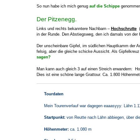
So nun habe ich mich genug
auf die Schippe
genommen. 
Der Pitzenegg.
Links und rechts bekanntere Nachbarn –
Hochschrutte
(
in der Runde. Den Abstiegsweg, den ich damals von der H
Der unscheinbare Gipfel, im südlichen Hauptkamm der A
felsig, aber die gleiche schicke Aussicht. Als Gipfelkreu
sagen?
Man kann auch gleich 3 auf einen Streich erwandern: H
Dies ist eine schöne lange Grattour. Ca. 1.800 Höhenmet
Tourdaten
Mein Tourenverlauf war dagegen eaaasyyy: Lähn 1.
Startpunkt:
von Reutte nach Lähn abbiegen, über die
Höhenmeter:
ca. 1.080 m