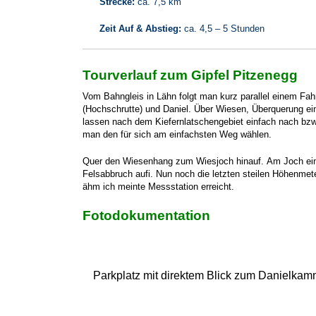
Strecke:
ca. 7,5 km
Zeit Auf & Abstieg:
ca. 4,5 – 5 Stunden
Tourverlauf zum Gipfel Pitzenegg
Vom Bahngleis in Lähn folgt man kurz parallel einem Fahr
(Hochschrutte) und Daniel. Über Wiesen, Überquerung ein
lassen nach dem Kiefernlatschengebiet einfach nach bzw.
man den für sich am einfachsten Weg wählen.
Quer den Wiesenhang zum Wiesjoch hinauf. Am Joch einfa
Felsabbruch aufi. Nun noch die letzten steilen Höhenme
ähm ich meinte Messstation erreicht.
Fotodokumentation
Parkplatz mit direktem Blick zum Danielka