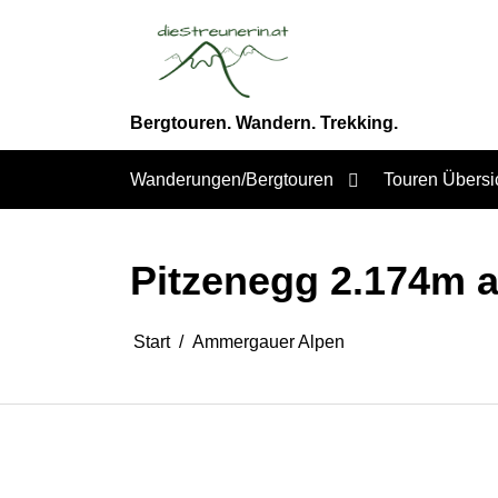
Zum
Inhalt
springen
Bergtouren. Wandern. Trekking.
Wanderungen/Bergtouren
Touren Übersi
Pitzenegg 2.174m 
Start
Ammergauer Alpen