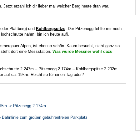
Jetzt erzähl ich dir lieber mal welcher Berg heute dran war.
oder Plattberg) und
Kohlbergspitze
.
Der Pitzenegg fehlte mir noch
ochschrutte nahm, bin ich heute aufi.
mmergauer Alpen, ist ebenso schön. Kaum besucht, nicht ganz so
z steht dort eine Messstation.
Was würde Messner wohl dazu
ochschrutte 2.247m – Pitzenegg 2.174m – Kohlbergspitze 2.202m.
er auf ca. 19km. Reicht so für einen Tag oder?
115m -> Pitzenegg 2.174m
 Bahnlinie zum großen gebührenfreien Parkplatz