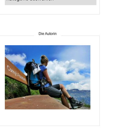
–
suche
nach
Gebiet
Die Autorin