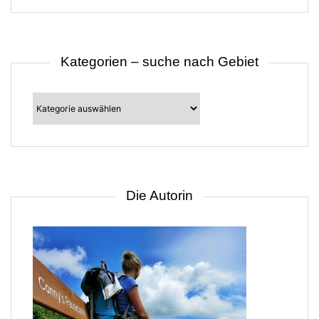
B
e
i
t
r
Kategorien – suche nach Gebiet
ä
g
e
Kategorien
–
suche
nach
Gebiet
Die Autorin