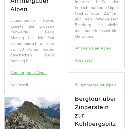
Ammergauer
Internet heißt der
herrlich markante Gipfel
Alpen
Hochschrutte 2.247m,
auf den Wegweisern
Jausenpause. Etwas
Blattberg. Ich bleibe
abseits der grossen
mal bei Hochschrutte.
Kuhweide. Beim
Gefällt mir...
Abstieg bin ich fast
klammheimlich an den
Ammergauer Alpen
ca. 50 Kühen vorbei
geschlichen. Beim
Aufstieg bin...
Alles lesen
Ammergauer Alpen
In
Ammergauer Alpen
Alles lesen
Bergtour über
Zingerstein
zur
Kohlbergspitz