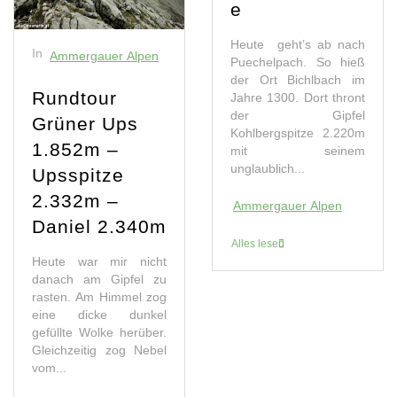
e
Heute geht’s ab nach
In
Ammergauer Alpen
Puechelpach. So hieß
der Ort Bichlbach im
Rundtour
Jahre 1300. Dort thront
der Gipfel
Grüner Ups
Kohlbergspitze 2.220m
1.852m –
mit seinem
unglaublich...
Upsspitze
2.332m –
Ammergauer Alpen
Daniel 2.340m
Alles lesen
Heute war mir nicht
danach am Gipfel zu
rasten. Am Himmel zog
eine dicke dunkel
gefüllte Wolke herüber.
Gleichzeitig zog Nebel
vom...