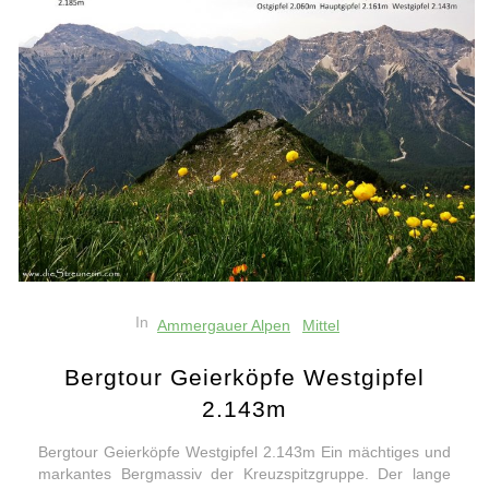
In
Ammergauer Alpen
Mittel
Bergtour Geierköpfe Westgipfel
2.143m
Bergtour Geierköpfe Westgipfel 2.143m Ein mächtiges und
markantes Bergmassiv der Kreuzspitzgruppe. Der lange