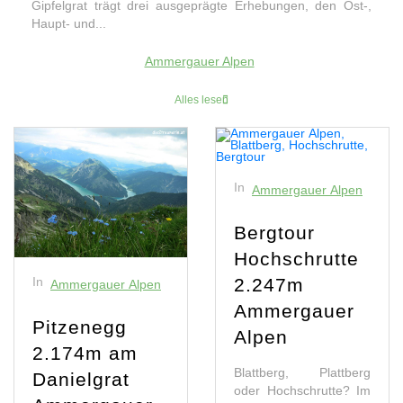
Gipfelgrat trägt drei ausgeprägte Erhebungen, den Ost-,
Haupt- und...
Ammergauer Alpen
Alles lesen
In
Ammergauer Alpen
Bergtour
Hochschrutte
In
2.247m
Ammergauer Alpen
Ammergauer
Pitzenegg
Alpen
2.174m am
Blattberg, Plattberg
Danielgrat
oder Hochschrutte? Im