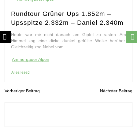
s 1.852m –
Bergtour Hochschrut
Daniel 2.340m
Ammergauer Alpen
 Gipfel zu rasten. Am
Blattberg, Plattberg oder Hochsch
efüllte Wolke herüber.
der herrlich markante Gipfel Hoch
Wegweisern Blattberg. Ich bleib
Gefällt mir...
Ammergauer Alpen
Alles lesen
Vorheriger Beitrag
Nächster Beitrag
B
e
i
t
r
a
g
s
n
a