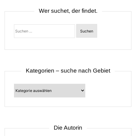
v
i
Wer suchet, der findet.
g
a
t
Suchen
i
nach:
o
n
Kategorien – suche nach Gebiet
Kategorien
–
suche
nach
Gebiet
Die Autorin