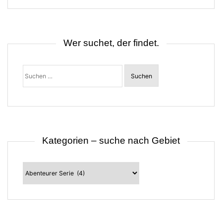
Wer suchet, der findet.
Suchen
nach:
Kategorien – suche nach Gebiet
Kategorien
–
suche
nach
Gebiet