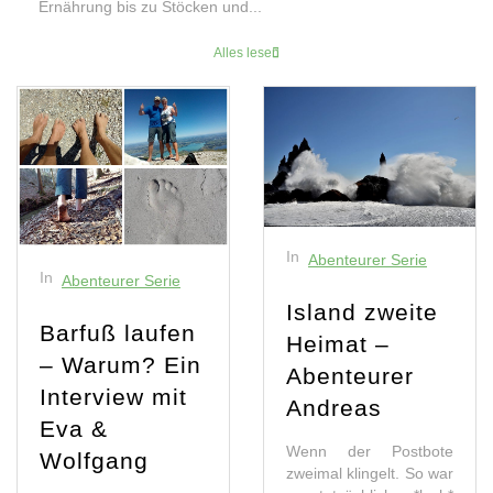
Ernährung bis zu Stöcken und...
Alles lesen
In
Abenteurer Serie
In
Abenteurer Serie
Island zweite
Barfuß laufen
Heimat –
– Warum? Ein
Abenteurer
Interview mit
Andreas
Eva &
Wenn der Postbote
Wolfgang
zweimal klingelt. So war